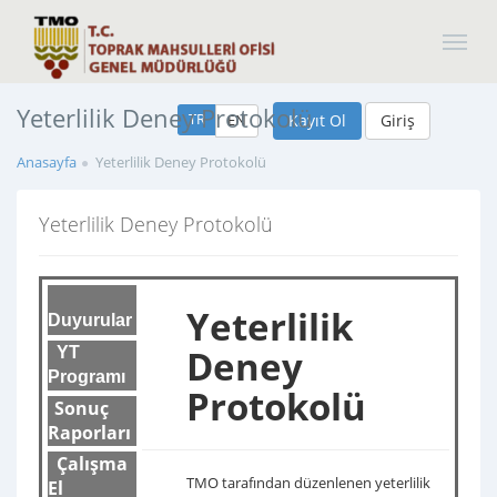
Yeterlilik Deney Protokolü
TR
EN
Kayıt Ol
Giriş
Anasayfa
Yeterlilik Deney Protokolü
Yeterlilik Deney Protokolü
Yeterlilik
Duyurular
Deney
YT
Programı
Protokolü
Sonuç
Raporları
Çalışma
TMO tarafından düzenlenen yeterlilik
El