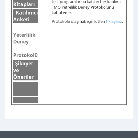
test programlarına katılan her katılımcı
Kitapları
TMO Yetrelilik Deney Protokolünü
Katılımcı
kabul eder.
Anketi
Protokole ulaşmak için lütfen
tıklayınız
.
Yeterlilik
Deney
Protokolü
Ş
ikayet
ve
Öneriler