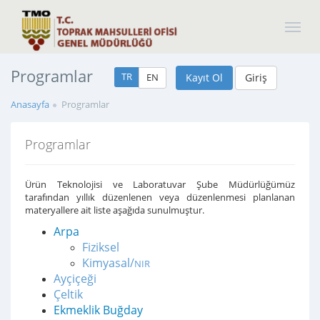
Programlar
TR
EN
Kayıt Ol
Giriş
Anasayfa
Programlar
Programlar
Ürün Teknolojisi ve Laboratuvar Şube Müdürlüğümüz
tarafından yıllık düzenlenen veya düzenlenmesi planlanan
materyallere ait liste aşağıda sunulmuştur.
Arpa
Fiziksel
Kimyasal/
NIR
Ayçiçeği
Çeltik
Ekmeklik Buğday