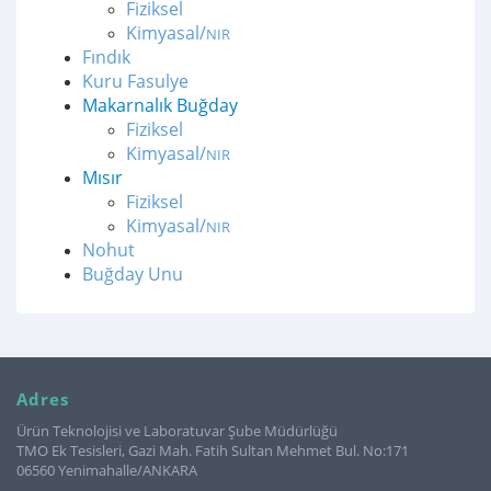
Fiziksel
Kimyasal/
NIR
Fındık
Kuru Fasulye
Makarnalık Buğday
Fiziksel
Kimyasal/
NIR
Mısır
Fiziksel
Kimyasal/
NIR
Nohut
Buğday Unu
Adres
Ürün Teknolojisi ve Laboratuvar Şube Müdürlüğü
TMO Ek Tesisleri, Gazi Mah. Fatih Sultan Mehmet Bul. No:171
06560 Yenimahalle/ANKARA